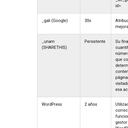
id>.
_gali (Google)
30s
Atribu
mejora
_unam
Persistente
Su fina
(SHARETHIS)
cuantif
número
que c
deter
conten
página
visitad
esa ac
WordPress
2 años
Utiliza
correc
funcio
gestor