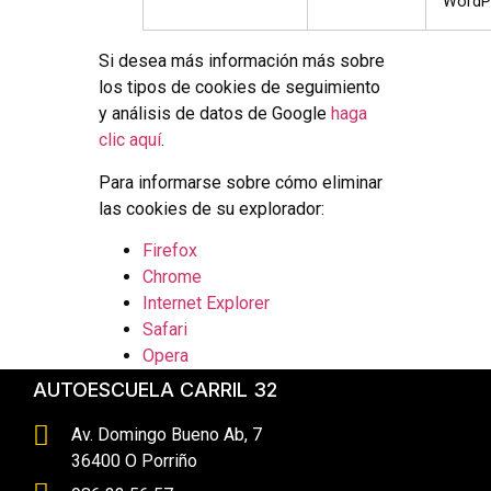
WordPr
Si desea más información más sobre
los tipos de cookies de seguimiento
y análisis de datos de Google
haga
clic aquí
.
Para informarse sobre cómo eliminar
las cookies de su explorador:
Firefox
Chrome
Internet Explorer
Safari
Opera
AUTOESCUELA CARRIL 32
Av. Domingo Bueno Ab, 7
36400 O Porriño