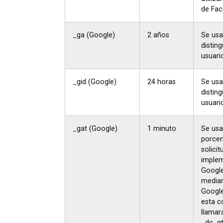
de Fac
_ga (Google)
2 años
Se usa
disting
usuari
_gid (Google)
24 horas
Se usa
disting
usuari
_gat (Google)
1 minuto
Se usa 
porcen
solicit
imple
Google
media
Google
esta c
llamar
_dc_g