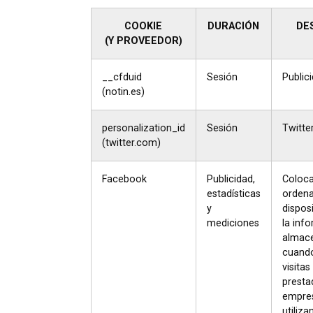
COOKIE
DURACIÓN
DE
(Y PROVEEDOR)
__cfduid
Sesión
Public
(notin.es)
personalization_id
Sesión
Twitte
(twitter.com)
Facebook
Publicidad,
Coloca
estadísticas
ordena
y
disposi
mediciones
la inf
almace
cuando
visitas
presta
empre
utiliza